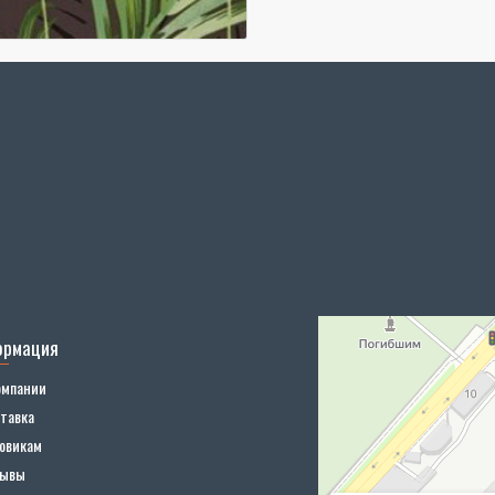
ормация
омпании
тавка
овикам
зывы