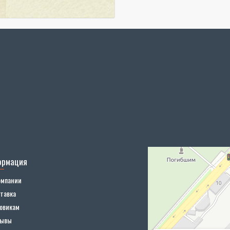
ормация
омпании
тавка
овикам
зывы