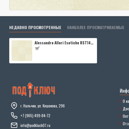
НЕДАВНО ПРОСМОТРЕННЫЕ
НАИБОЛЕЕ ПРОСМАТРИВАЕМЫЕ
Alessandro Allori Esotiche RST1402-4
Инф
О к
г. Нальчик, ул. Кешокова, 296
Дос
+7 (965) 499-84-72
Опт
От
info@podkluch07.ru