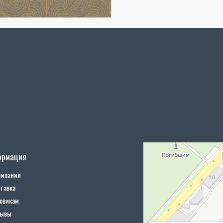
ормация
омпании
тавка
овикам
зывы