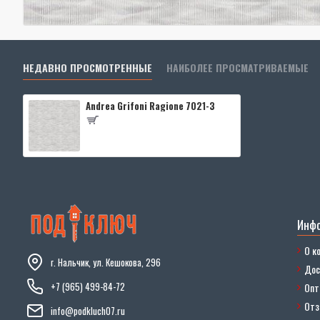
НЕДАВНО ПРОСМОТРЕННЫЕ
НАИБОЛЕЕ ПРОСМАТРИВАЕМЫЕ
Andrea Grifoni Ragione 7021-3
Инф
О к
г. Нальчик, ул. Кешокова, 296
Дос
+7 (965) 499-84-72
Опт
От
info@podkluch07.ru