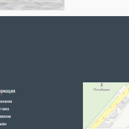
ормация
омпании
тавка
овикам
зывы