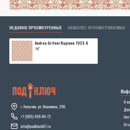
НЕДАВНО ПРОСМОТРЕННЫЕ
НАИБОЛЕЕ ПРОСМАТРИВАЕМЫЕ
Andrea Grifoni Ragione 7023-6
Инф
О к
г. Нальчик, ул. Кешокова, 296
Дос
+7 (965) 499-84-72
Опт
От
info@podkluch07.ru