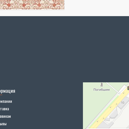
ормация
омпании
тавка
овикам
зывы