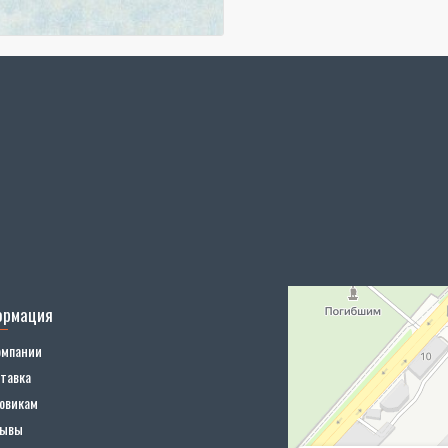
ормация
омпании
тавка
овикам
зывы