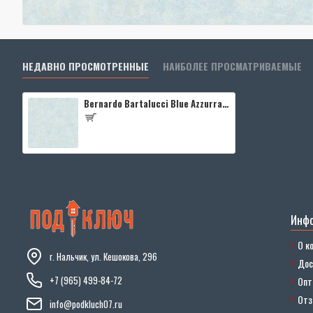
НЕДАВНО ПРОСМОТРЕННЫЕ
НАИБОЛЕЕ ПРОСМАТРИВАЕМЫЕ
Bernardo Bartalucci Blue Azzurra 5012-3
Инф
О к
г. Нальчик, ул. Кешокова, 296
Дос
+7 (965) 499-84-72
Опт
От
info@podkluch07.ru