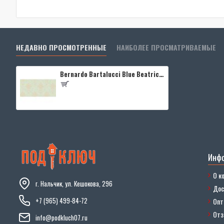
НЕДАВНО ПРОСМОТРЕННЫЕ
НАИБОЛЕЕ ПРОСМАТРИВАЕМЫЕ
Bernardo Bartalucci Blue Beatrice 5016-5
Инф
О к
г. Нальчик, ул. Кешокова, 296
Дос
+7 (965) 499-84-72
Опт
От
info@podkluch07.ru