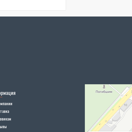
ормация
омпании
тавка
овикам
зывы