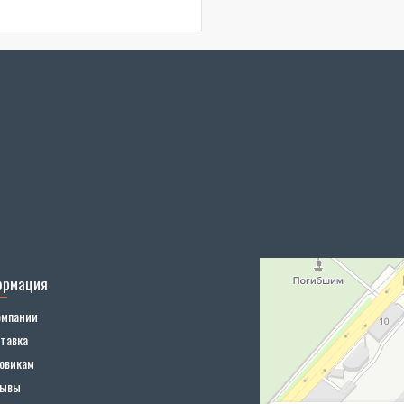
ормация
омпании
тавка
овикам
зывы