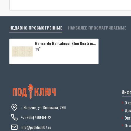
НЕДАВНО ПРОСМОТРЕННЫЕ
НАИБОЛЕЕ ПРОСМАТРИВАЕМЫЕ
Bernardo Bartalucci Blue Beatrice 5017-4
Инф
О к
г. Нальчик, ул. Кешокова, 296
Дос
+7 (965) 499-84-72
Опт
От
info@podkluch07.ru