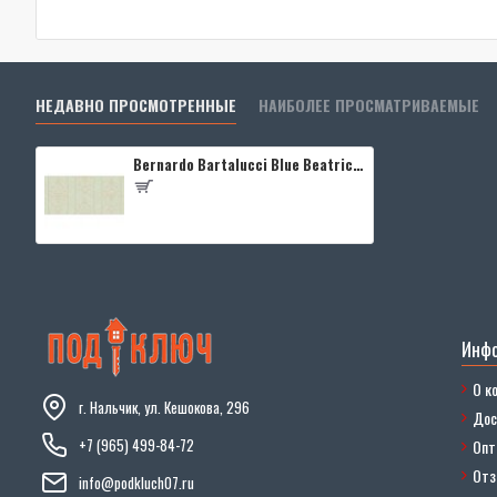
НЕДАВНО ПРОСМОТРЕННЫЕ
НАИБОЛЕЕ ПРОСМАТРИВАЕМЫЕ
Bernardo Bartalucci Blue Beatrice 5017-5
Инф
О к
г. Нальчик, ул. Кешокова, 296
Дос
+7 (965) 499-84-72
Опт
От
info@podkluch07.ru