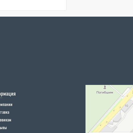
ормация
омпании
тавка
овикам
зывы