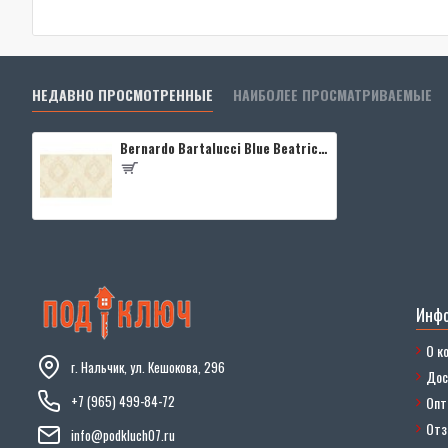
НЕДАВНО ПРОСМОТРЕННЫЕ
НАИБОЛЕЕ ПРОСМАТРИВАЕМЫЕ
Bernardo Bartalucci Blue Beatrice 5021-3
Инф
О к
г. Нальчик, ул. Кешокова, 296
Дос
+7 (965) 499-84-72
Опт
От
info@podkluch07.ru