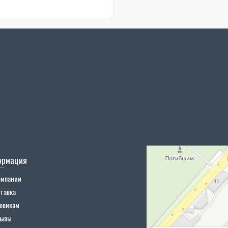
ормация
омпании
тавка
овикам
зывы