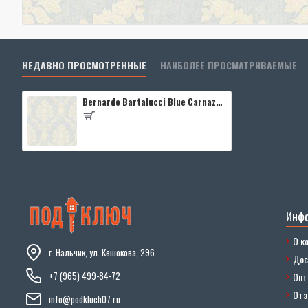
НЕДАВНО ПРОСМОТРЕННЫЕ
НАИБОЛЕЕ ПРОСМАТРИВАЕМЫЕ
Bernardo Bartalucci Blue Carnazza 5053-3
Инф
О к
г. Нальчик, ул. Кешокова, 296
Дос
+7 (965) 499-84-72
Опт
От
info@podkluch07.ru