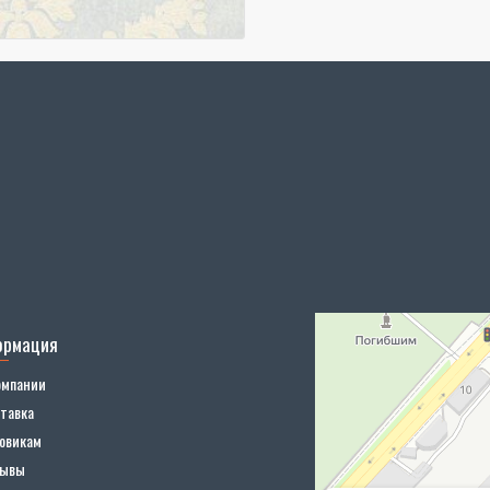
ормация
омпании
тавка
овикам
зывы