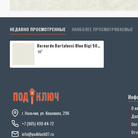
НЕДАВНО ПРОСМОТРЕННЫЕ
НАИБОЛЕЕ ПРОСМАТРИВАЕМЫЕ
Bernardo Bartalucci Blue Bigi 5067-20
Инф
О к
г. Нальчик, ул. Кешокова, 296
Дос
+7 (965) 499-84-72
Опт
От
info@podkluch07.ru