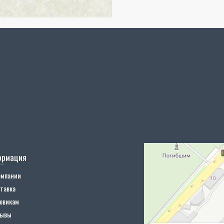
ормация
омпании
тавка
овикам
зывы