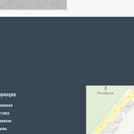
ормация
омпании
тавка
овикам
зывы