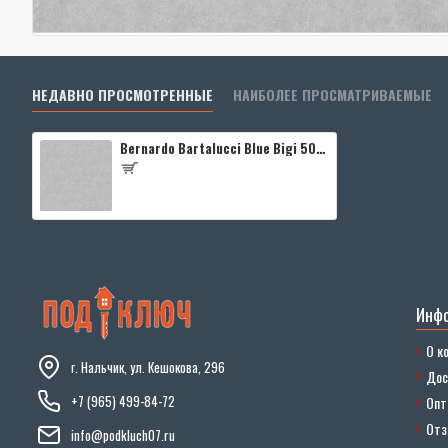
НЕДАВНО ПРОСМОТРЕННЫЕ
НАИБОЛЕЕ ПРОСМАТРИВАЕМЫЕ
Bernardo Bartalucci Blue Bigi 5067-34
Инф
О к
г. Нальчик, ул. Кешокова, 296
Дос
+7 (965) 499-84-72
Опт
От
info@podkluch07.ru