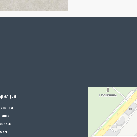
ормация
омпании
тавка
овикам
зывы