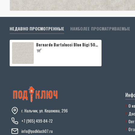
НЕДАВНО ПРОСМОТРЕННЫЕ
НАИБОЛЕЕ ПРОСМАТРИВАЕМЫЕ
Bernardo Bartalucci Blue Bigi 5067-38
Инф
О к
г. Нальчик, ул. Кешокова, 296
Дос
+7 (965) 499-84-72
Опт
От
info@podkluch07.ru