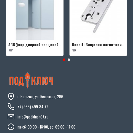
AGB Упор дверной торцевой D003201593 (черный)
Bonaiti Защелка магнитная B-FOURTY MATT CROME под цилиндр с отв.планкой 190 мм, матовый хром
г. Нальчик, ул. Кешокова, 296
+7 (965) 499-84-72
info@podkluch07.ru
пн-сб: 09:00 - 18:00, вс: 09:00 - 17:00