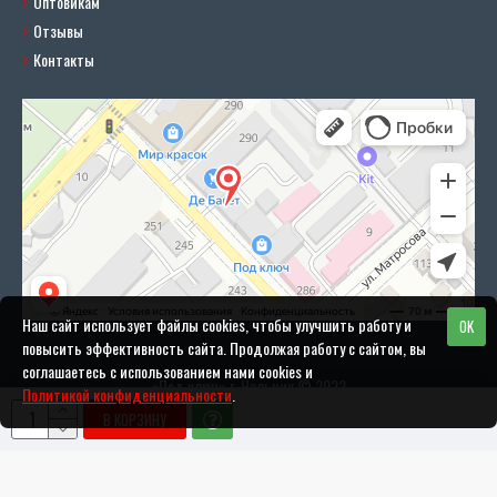
Оптовикам
Отзывы
Контакты
Наш сайт использует файлы cookies, чтобы улучшить работу и
OK
повысить эффективность сайта. Продолжая работу с сайтом, вы
соглашаетесь с использованием нами cookies и
«Под ключ» г. Нальчик © 2022
Политикой конфиденциальности
.
В КОРЗИНУ
Разработка и поддержка сайта: DANIFO.RU
Политика конфиденциальности