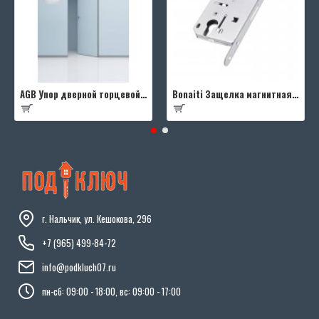
AGB Упор дверной торцевой D003201593 (черный)
Bonaiti Защелка магнитная B-FOURTY MATT CROME под цилиндр с отв.планкой 190 мм, матовый хром
г. Нальчик, ул. Кешокова, 296
+7 (965) 499-84-72
info@podkluch07.ru
пн-сб: 09:00 - 18:00, вс: 09:00 - 17:00