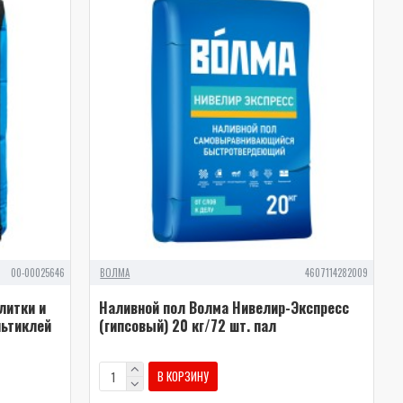
00-00025646
ВОЛМА
4607114282009
литки и
Наливной пол Волма Нивелир-Экспресс
льтиклей
(гипсовый) 20 кг/72 шт. пал
В КОРЗИНУ