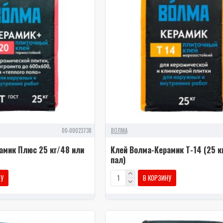
00-00023738
ВОЛМА
амик Плюс 25 кг/48 или
Клей Волма-Керамик Т-14 (25 к
пал)
НУ
В КОРЗИНУ