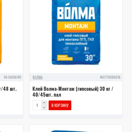
00-00056149
ВОЛМА
4607114280036
г/48 шт.
Клей Волма-Монтаж (гипсовый) 30 кг /
40/45шт. пал
В КОРЗИНУ