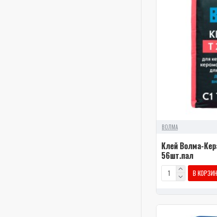
ВОЛМА
Клей Волма-Кер
56шт.пал
В КОРЗИ