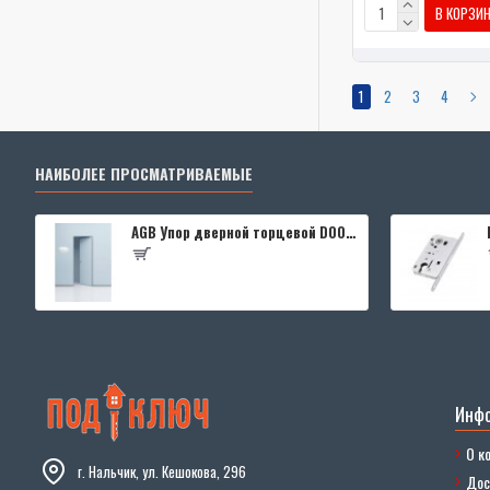
В КОРЗИ
1
2
3
4
НАИБОЛЕЕ ПРОСМАТРИВАЕМЫЕ
AGB Упор дверной торцевой D003201593 (черный)
Инф
О к
г. Нальчик, ул. Кешокова, 296
Дос