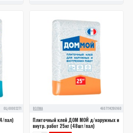
0Ц-00003271
ВОЛМА
4607114286960
4/пал)
Плиточный клей ДОМ МОЙ д/наружных и
внутр. работ 25кг (48шт/пал)