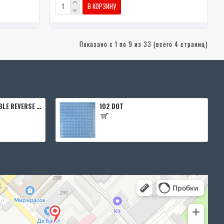
В КОРЗИНУ
Показано с 1 по 9 из 33 (всего 4 страниц)
Дверной блок INVISIBLE REVERSE 0Z 2000*600 (190) L кромка 4 стор. Black Edition (2 петли) Eclipse
102 DOT