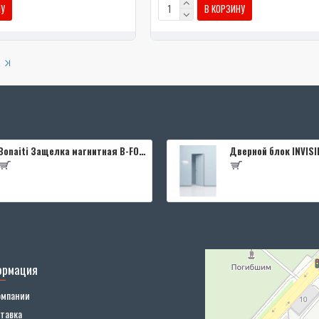
НУ
В КОРЗИНУ
Bonaiti Защелка магнитная B-FOURTY MATT CROME под цилиндр с отв.планкой 190 мм, матовый хром
ормация
омпании
тавка