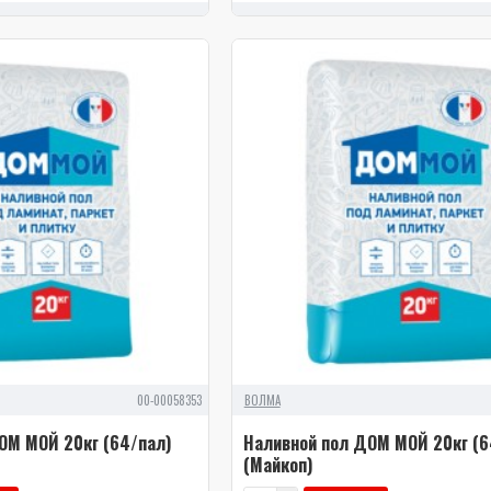
00-00058353
ВОЛМА
ОМ МОЙ 20кг (64/пал)
Наливной пол ДОМ МОЙ 20кг (6
(Майкоп)