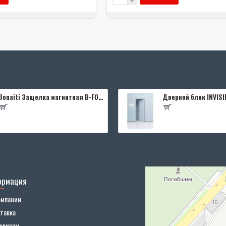
Bonaiti Защелка магнитная B-FOURTY MATT CROME под цилиндр с отв.планкой 190 мм, матовый хром
ормация
омпании
тавка
овикам