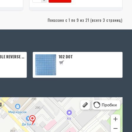
Показано с 1 по 9 из 21 (всего 3 страниц)
Дверной блок INVISIBLE REVERSE 0Z 2000*600 (190) L кромка 4 стор. Black Edition (2 петли) Eclipse
102 DOT