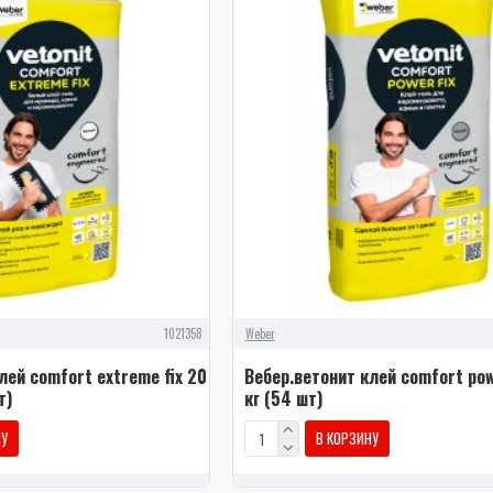
1021358
Weber
лей comfort extreme fix 20
Вебер.ветонит клей comfort pow
т)
кг (54 шт)
НУ
В КОРЗИНУ