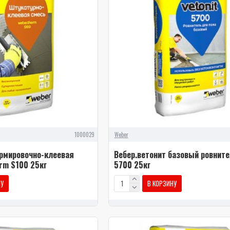
1000029
Weber
армировочно-клеевая
Вебер.ветонит базовый ровните
rm S100 25кг
5700 25кг
НУ
В КОРЗИНУ