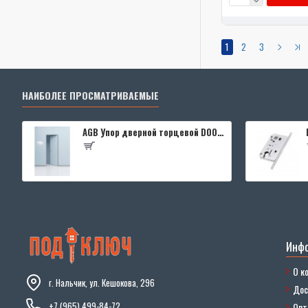
1
2
3
НАИБОЛЕЕ ПРОСМАТРИВАЕМЫЕ
AGB Упор дверной торцевой D003201593 (черный)
Инф
О к
г. Нальчик, ул. Кешокова, 296
Дос
+7 (965) 499-84-72
Опт